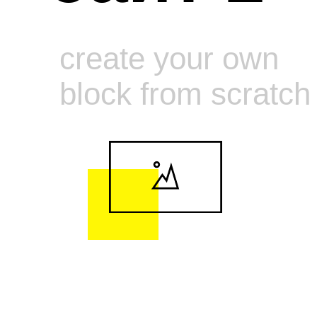
create your own
block from scratch
00
00
00
часов
минут
секунд