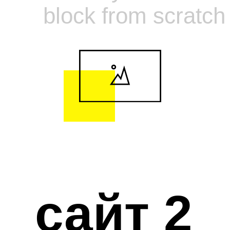
block from scratch
сайт 2